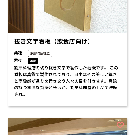
抜き文字看板（飲食店向け）
業種：
飲食/宿泊/生活
素材：
真鍮
割烹料理店の切り抜き文字で製作した看板です。 この
看板は真鍮で製作されており、日中はその美しい輝き
と高級感が通りを行き交う人々の目を引きます。真鍮
の持つ重厚な質感と光沢が、割烹料理屋の上品で洗練
され...