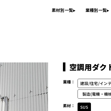
素材別一覧
▸
業種別一覧
▸
空調用ダク
業種：
建設/住宅/イン
製造(電機・機械
素材：
SUS