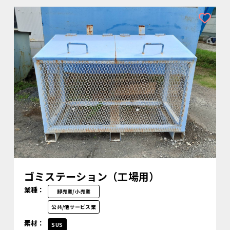
ゴミステーション（工場用）
業種：
卸売業/小売業
公共/他サービス業
素材：
SUS