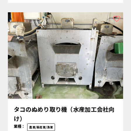
タコのぬめり取り機（水産加工会社向
け）
業種：
農業/畜産業/漁業