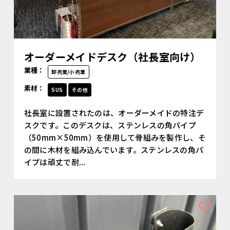
オーダーメイドデスク（社長室向け）
業種：
卸売業/小売業
素材：
SUS
その他
社長室に設置されたのは、オーダーメイドの特注デ
スクです。このデスクは、ステンレスの角パイプ
（50mm×50mm）を使用して骨組みを製作し、そ
の間に木材を組み込んでいます。ステンレスの角パ
イプは頑丈で耐...